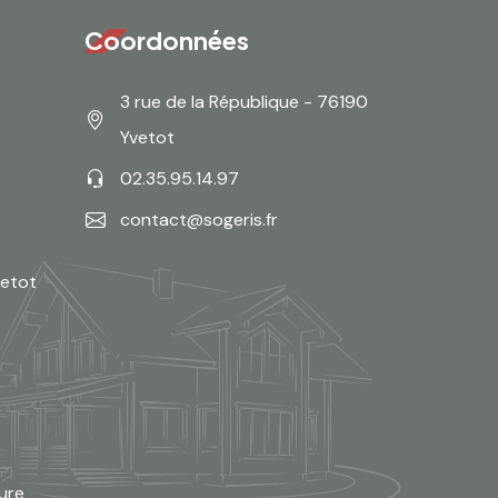
Coordonnées
3 rue de la République - 76190
Yvetot
02.35.95.14.97
contact@sogeris.fr
vetot
e
eure